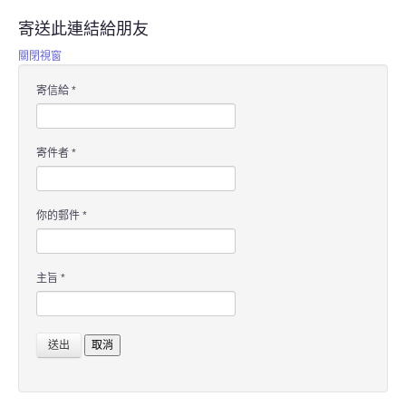
寄送此連結給朋友
關閉視窗
寄信給
*
寄件者
*
你的郵件
*
主旨
*
送出
取消