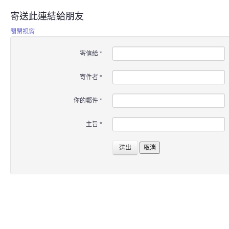
寄送此連結給朋友
關閉視窗
寄信給
*
寄件者
*
你的郵件
*
主旨
*
送出
取消