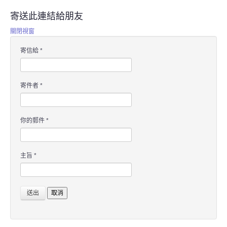
寄送此連結給朋友
關閉視窗
寄信給
*
寄件者
*
你的郵件
*
主旨
*
送出
取消