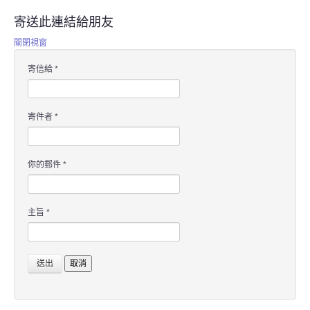
寄送此連結給朋友
關閉視窗
寄信給
*
寄件者
*
你的郵件
*
主旨
*
送出
取消