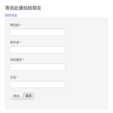
寄送此連結給朋友
關閉視窗
寄信給
*
寄件者
*
你的郵件
*
主旨
*
送出
取消