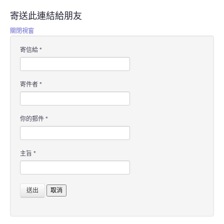
寄送此連結給朋友
關閉視窗
寄信給
*
寄件者
*
你的郵件
*
主旨
*
送出
取消