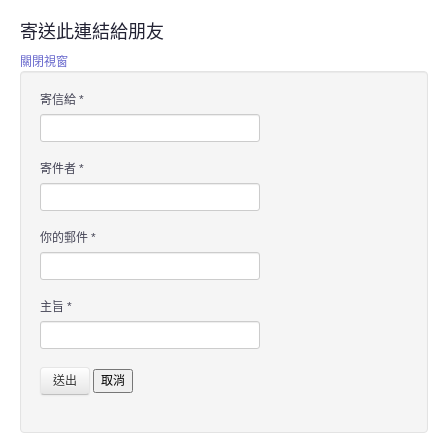
寄送此連結給朋友
關閉視窗
寄信給
*
寄件者
*
你的郵件
*
主旨
*
送出
取消