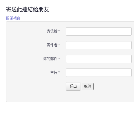
寄送此連結給朋友
關閉視窗
寄信給
*
寄件者
*
你的郵件
*
主旨
*
送出
取消