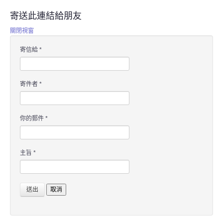
寄送此連結給朋友
關閉視窗
寄信給
*
寄件者
*
你的郵件
*
主旨
*
送出
取消