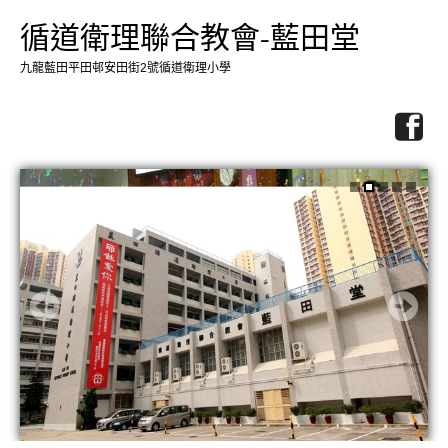
循道衛理聯合教會-藍田堂
九龍藍田平田邨安田街2號循道衛理小學