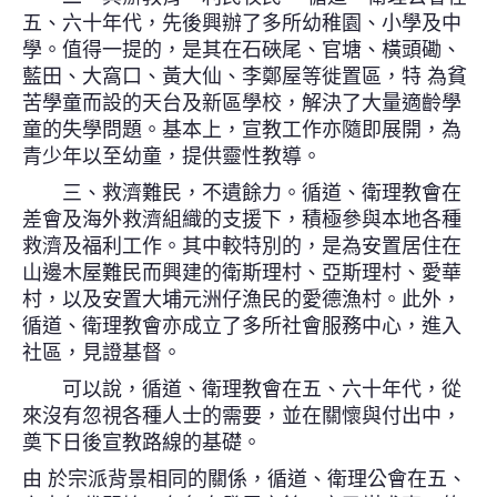
五、六十年代，先後興辦了多所幼稚園、小學及中
學。值得一提的，是其在石硤尾、官塘、橫頭磡、
藍田、大窩口、黃大仙、李鄭屋等徙置區，特 為貧
苦學童而設的天台及新區學校，解決了大量適齡學
童的失學問題。基本上，宣教工作亦隨即展開，為
青少年以至幼童，提供靈性教導。
三、救濟難民，不遺餘力。循道、衛理教會在
差會及海外救濟組織的支援下，積極參與本地各種
救濟及福利工作。其中較特別的，是為安置居住在
山邊木屋難民而興建的衛斯理村、亞斯理村、愛華
村，以及安置大埔元洲仔漁民的愛德漁村。此外，
循道、衛理教會亦成立了多所社會服務中心，進入
社區，見證基督。
可以說，循道、衛理教會在五、六十年代，從
來沒有忽視各種人士的需要，並在關懷與付出中，
奠下日後宣教路線的基礎。
由 於宗派背景相同的關係，循道、衛理公會在五、