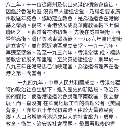
八二年，十一位從廣州及佛山來港的循道會信徒，
因鑑於香港地區 沒有華人循道會堂，乃聯名要求廣
州教區年議會，協助建立教會，是為循道會在港開
基之肇始。後來，香港發展成為華南教區轄下七個
聯區之一。循道會在港初期， 先後在威靈頓街、西
營盤高街、灣仔等地東遷西徙，一九○六年鴨巴甸街
建立會堂，並在鄰近地區成立支堂。一九一六年，
再遷至堅道。及至一九三六年，香港堂落 成，標誌
著教會發展的新里程。至於英語循道會，則早於一
八九三年在港島馬己仙峽建堂，為循道衛理宗在香
港之第一間堂會。
一九四九年，中華人民共和國成立，香港在獨
特的政治社會生態下，進入歷史的新階段。政治形
勢的變化，使香港循道公會脫離華南教區，獨立發
展。而一直沒有 在華南地區工作的衛理公會（美國
背景），亦於五十年代初遷港。由於大量難民南
遷，人口激增給香港造成巨大的社會壓力，房屋、
教育、衛生、治安等社會問題， 籠罩著戰後的香