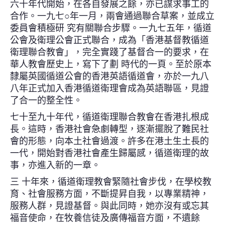
六十年代開始，在各自發展之餘，亦已謀求事工的
合作。一九七○年一月，兩會通過聯合草案，並成立
委員會積極研 究有關聯合步驟。一九七五年，循道
公會及衛理公會正式聯合，成為「香港基督教循道
衛理聯合教會」，完全實踐了基督合一的要求，在
華人教會歷史上，寫下了劃 時代的一頁。至於原本
隸屬英國循道公會的香港英語循道會，亦於一九八
八年正式加入香港循道衛理會成為英語聯區，見證
了合一的整全性。
七十至九十年代，循道衛理聯合教會在香港扎根成
長。這時，香港社會急劇轉型，逐漸擺脫了難民社
會的形態，向本土社會過渡。許多在港土生土長的
一代，開始對香港社會產生歸屬感，循道衛理的故
事，亦進入新的一章。
三 十年來，循道衛理教會緊隨社會步伐，在學校教
育、社會服務方面，不斷提昇自我，以專業精神，
服務人群，見證基督。與此同時，她亦沒有或忘其
福音使命，在牧養信徒及廣傳福音方面，不遺餘