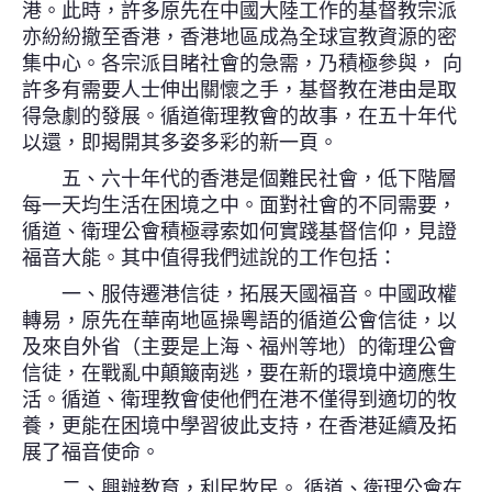
港。此時，許多原先在中國大陸工作的基督教宗派
亦紛紛撤至香港，香港地區成為全球宣教資源的密
集中心。各宗派目睹社會的急需，乃積極參與， 向
許多有需要人士伸出關懷之手，基督教在港由是取
得急劇的發展。循道衛理教會的故事，在五十年代
以還，即揭開其多姿多彩的新一頁。
五、六十年代的香港是個難民社會，低下階層
每一天均生活在困境之中。面對社會的不同需要，
循道、衛理公會積極尋索如何實踐基督信仰，見證
福音大能。其中值得我們述說的工作包括：
一、服侍遷港信徒，拓展天國福音。中國政權
轉易，原先在華南地區操粵語的循道公會信徒，以
及來自外省（主要是上海、福州等地）的衛理公會
信徒，在戰亂中顛簸南逃，要在新的環境中適應生
活。循道、衛理教會使他們在港不僅得到適切的牧
養，更能在困境中學習彼此支持，在香港延續及拓
展了福音使命。
二、興辦教育，利民牧民。 循道、衛理公會在