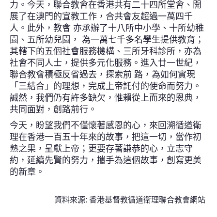
力。今天，聯合教會在香港共有二十四所堂會、開
展了在澳門的宣教工作，合共會友超過一萬四千
人。此外，教會 亦承辦了十八所中小學、十所幼稚
園、五所幼兒園， 為一萬七千多名學生提供教育；
其轄下的五個社會服務機構、三所牙科診所，亦為
社會不同人士，提供多元化服務。進入廿一世紀，
聯合教會積極反省過去，探索前 路，為如何實現
「三結合」的理想，完成上帝託付的使命而努力。
誠然，我們仍有許多缺欠，惟賴從上而來的恩典，
共同面對，創路前行。
今天，盼望我們不僅懷著感恩的心，來回溯循道衛
理在香港一百五十年來的故事，把這一切，當作初
熟之果，呈獻上帝；更要存著謙恭的心，立志守
約，延續先賢的努力，攜手為這個故事，創寫更美
的新章。
資料來源: 香港基督教循道衛理聯合教會網站