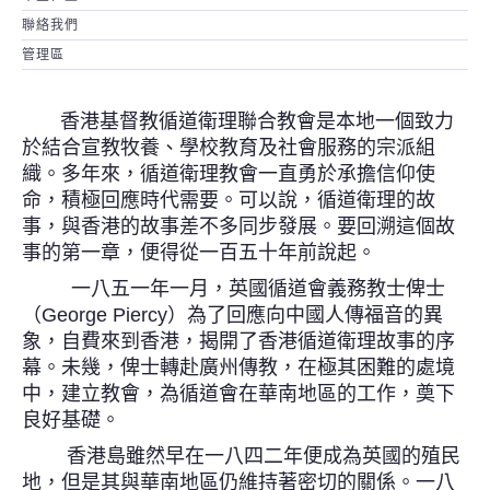
聯絡我們
管理區
香港基督教循道衛理聯合教會是本地一個致力
於結合宣教牧養、學校教育及社會服務的宗派組
織。多年來，循道衛理教會一直勇於承擔信仰使
命，積極回應時代需要。可以說，循道衛理的故
事，與香港的故事差不多同步發展。要回溯這個故
事的第一章，便得從一百五十年前說起。
一八五一年一月，英國循道會義務教士俾士
（George Piercy）為了回應向中國人傳福音的異
象，自費來到香港，揭開了香港循道衛理故事的序
幕。未幾，俾士轉赴廣州傳教，在極其困難的處境
中，建立教會，為循道會在華南地區的工作，奠下
良好基礎。
香港島雖然早在一八四二年便成為英國的殖民
地，但是其與華南地區仍維持著密切的關係。一八