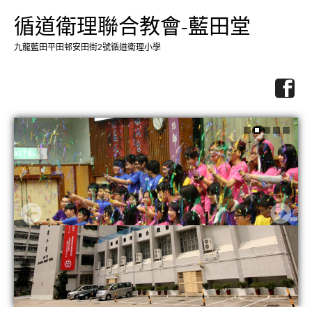
循道衛理聯合教會-藍田堂
九龍藍田平田邨安田街2號循道衛理小學