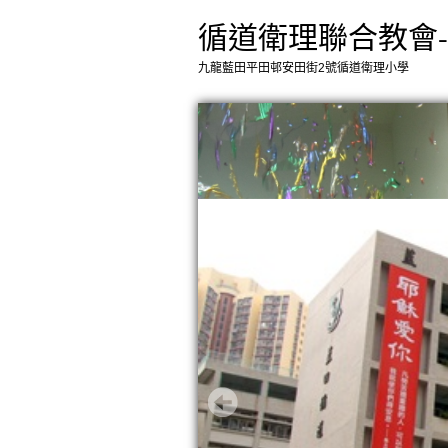
循道衛理聯合教會
九龍藍田平田邨安田街2號循道衛理小學