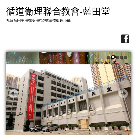
循道衛理聯合教會-藍田堂
九龍藍田平田邨安田街2號循道衛理小學