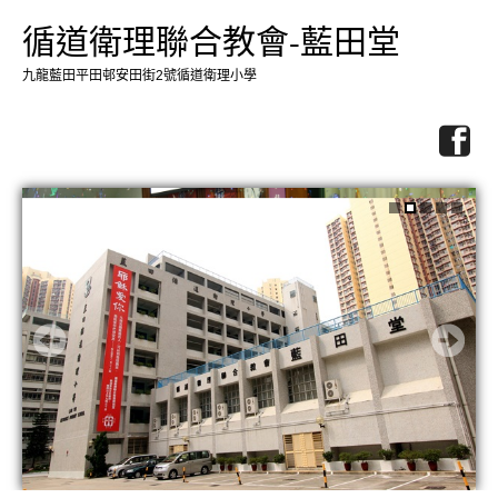
循道衛理聯合教會-藍田堂
九龍藍田平田邨安田街2號循道衛理小學