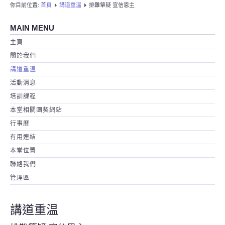
你目前位置:
首頁
講道重温
排難簞疑 宣信恩主
MAIN MENU
主頁
關於我們
講道重温
活動消息
培訓課程
本堂相關團契網站
行事暦
有用連結
本堂位置
聯絡我們
管理區
講道重温