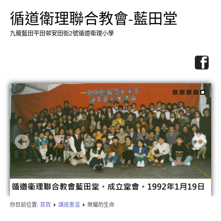
循道衛理聯合教會-藍田堂
九龍藍田平田邨安田街2號循道衛理小學
你目前位置:
首頁
講道重温
榮耀的生命