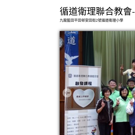
循道衛理聯合教會
九龍藍田平田邨安田街2號循道衛理小學