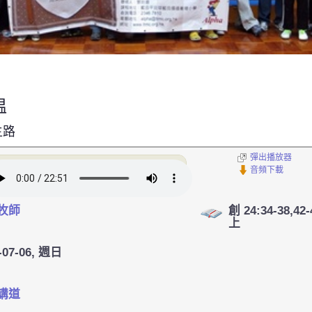
温
主路
彈出播放器
音頻下載
牧師
創 24:34-38,42-
上
-07-06, 週日
講道