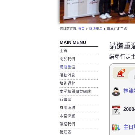
你目前位置:
首頁
講道重温
謙卑行走主路
MAIN MENU
講道重
主頁
謙卑行走
關於我們
講道重温
活動消息
培訓課程
林津
本堂相關團契網站
行事暦
有用連結
2008
本堂位置
聯絡我們
主日
管理區