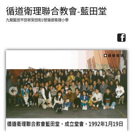
循道衛理聯合教會-藍田堂
九龍藍田平田邨安田街2號循道衛理小學