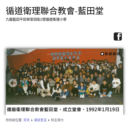
循道衛理聯合教會-藍田堂
九龍藍田平田邨安田街2號循道衛理小學
你目前位置:
首頁
講道重温
仰主得力