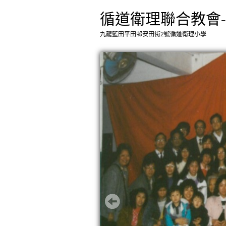
循道衛理聯合教會
九龍藍田平田邨安田街2號循道衛理小學