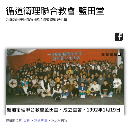
循道衛理聯合教會-藍田堂
九龍藍田平田邨安田街2號循道衛理小學
你目前位置:
首頁
講道重温
水火可共容