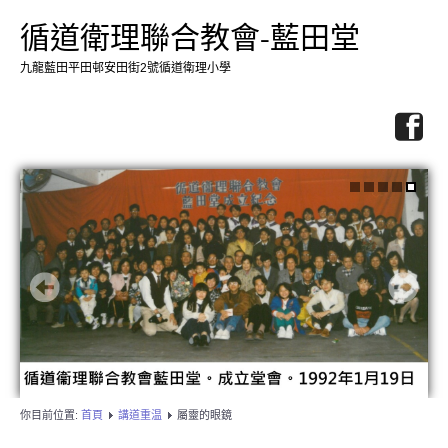
循道衛理聯合教會-藍田堂
九龍藍田平田邨安田街2號循道衛理小學
你目前位置:
首頁
講道重温
屬靈的眼鏡