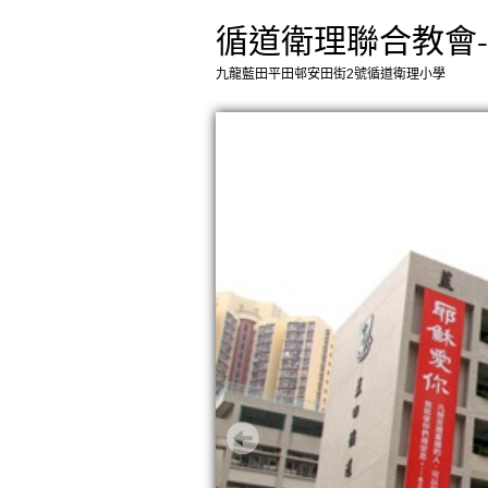
循道衛理聯合教會
九龍藍田平田邨安田街2號循道衛理小學