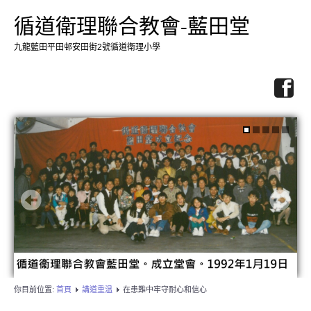
循道衛理聯合教會-藍田堂
九龍藍田平田邨安田街2號循道衛理小學
你目前位置:
首頁
講道重温
在患難中牢守耐心和信心