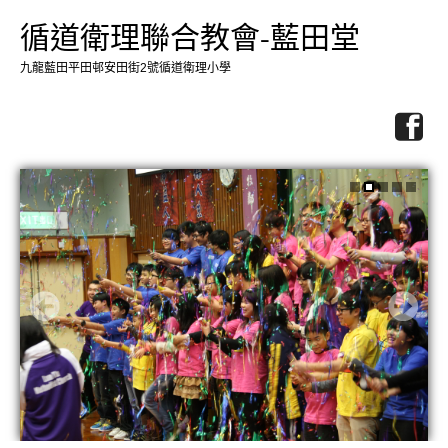
循道衛理聯合教會-藍田堂
九龍藍田平田邨安田街2號循道衛理小學