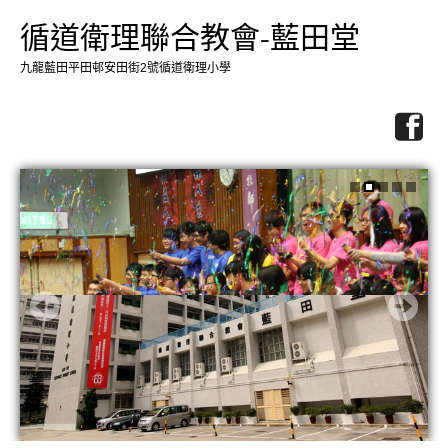
循道衛理聯合教會-藍田堂
九龍藍田平田邨安田街2號循道衛理小學