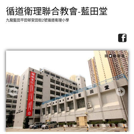
循道衛理聯合教會-藍田堂
九龍藍田平田邨安田街2號循道衛理小學