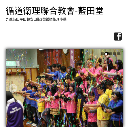
循道衛理聯合教會-藍田堂
九龍藍田平田邨安田街2號循道衛理小學