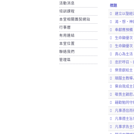
活動消息
標題
培訓課程
建立以聖經
本堂相關團契網站
渴‧想‧神
行事暦
奉獻應預備
有用連結
生命顯優次
本堂位置
生命顯優次
聯絡我們
真心為主活
管理區
忠於呼召、
樂意獻給主
順服主教導
棄自我成主
敬畏主饒恕
藉勸勉同守
凡事憑信而
凡事遵主旨
凡事求告主