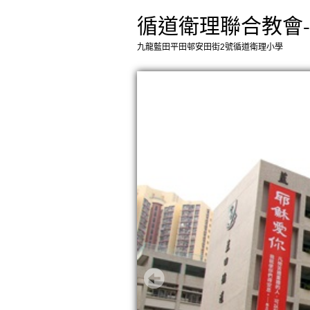
循道衛理聯合教會
九龍藍田平田邨安田街2號循道衛理小學