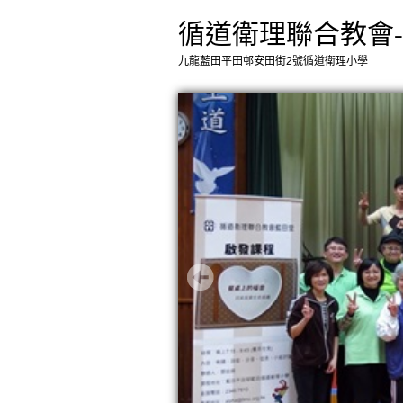
循道衛理聯合教會
九龍藍田平田邨安田街2號循道衛理小學