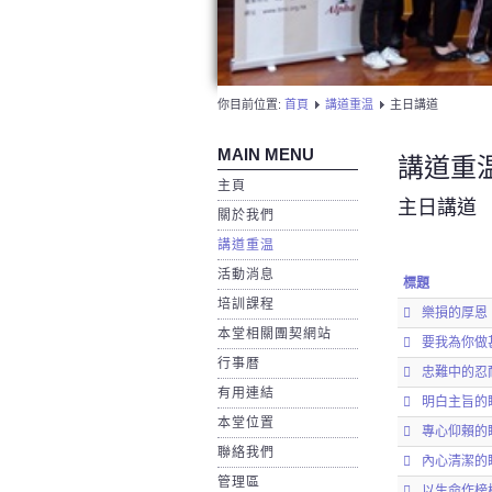
你目前位置:
首頁
講道重温
主日講道
MAIN MENU
講道重
主頁
主日講道
關於我們
講道重温
活動消息
標題
培訓課程
樂損的厚恩
本堂相關團契網站
要我為你做
行事暦
忠難中的忍
有用連結
明白主旨的
本堂位置
專心仰賴的
聯絡我們
內心清潔的
管理區
以生命作榜