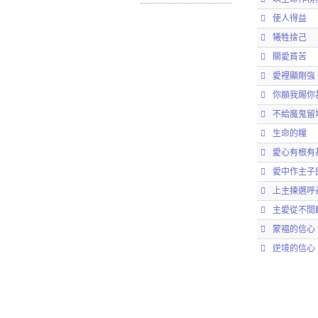
使人得益
犧牲捨己
關愛貧苦
愛裡顯剛強
你願我賜你
不給魔鬼留
生命的糧
愛心有根有
愛中作主子
上主揀選呼
主愛從不間
蒙褔的信心
逆境的信心